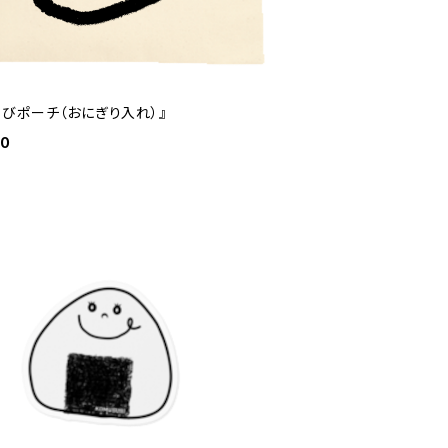
すびポーチ（おにぎり入れ）』
00