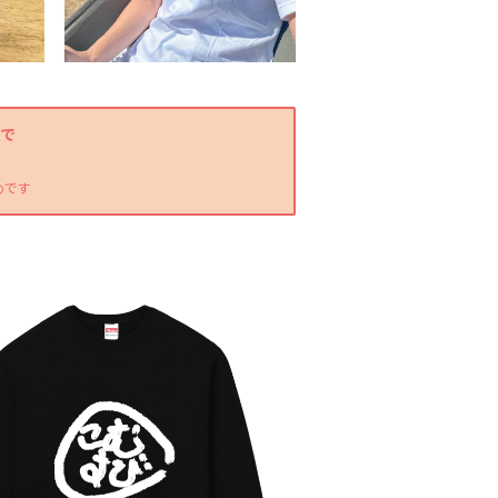
入で
めです